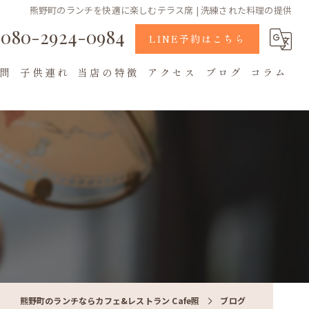
熊野町のランチを快適に楽しむテラス席 | 洗練された料理の提供
080-2924-0984
LINE予約はこちら
問
子供連れ
当店の特徴
アクセス
ブログ
コラム
地元食材
カフェ
テラス席
熊野町のランチならカフェ&レストラン Cafe照
ブログ