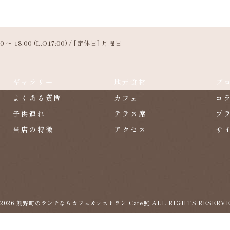
 ～ 18:00 (L.O17:00) / [定休日] 月曜日
ギャラリー
地元食材
ブ
よくある質問
カフェ
コ
子供連れ
テラス席
プ
当店の特徴
アクセス
サ
 2026 熊野町のランチならカフェ&レストラン Cafe照 ALL RIGHTS RESERVE