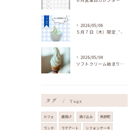
2026/05/06
５月７日（木）限定 ˎˊ˗
2026/05/04
ソフトクリーム始まりました ˎˊ˗
タグ
Tags
カフェ
唐揚げ
漬け込み
熊野町
ランチ
ラテアート
シフォンケーキ