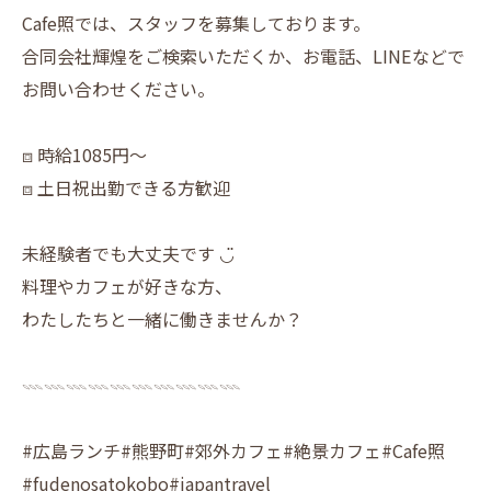
Cafe照では、スタッフを募集しております。
合同会社輝煌をご検索いただくか、お電話、LINEなどで
お問い合わせください。
⧈ 時給1085円〜
⧈ 土日祝出勤できる方歓迎
未経験者でも大丈夫です ◡̈
料理やカフェが好きな方、
わたしたちと一緒に働きませんか？
𓇠𓇠𓇠𓇠𓇠𓇠𓇠𓇠𓇠𓇠
#広島ランチ#熊野町#郊外カフェ#絶景カフェ#Cafe照
#fudenosatokobo#japantravel