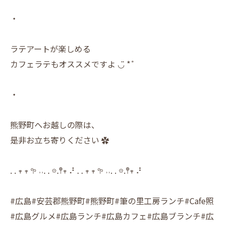
・
ラテアートが楽しめる
カフェラテもオススメですよ ◡̈ *˚
・
熊野町へお越しの際は、
是非お立ち寄りください ✿
. . 𖥧 𖥧 𖧧 ˒˒. . 𖡼.𖤣𖥧 ⠜ . . 𖥧 𖥧 𖧧 ˒˒. . 𖡼.𖤣𖥧 ⠜
#広島#安芸郡熊野町#熊野町#筆の里工房ランチ#Cafe照
#広島グルメ#広島ランチ#広島カフェ#広島ブランチ#広