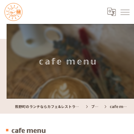
𝕔𝕒𝕗𝕖 𝕞𝕖𝕟𝕦
熊野町のランチならカフェ&レストラン Cafe照
ブログ
𝕔𝕒𝕗𝕖 𝕞𝕖𝕟𝕦
𝕔𝕒𝕗𝕖 𝕞𝕖𝕟𝕦