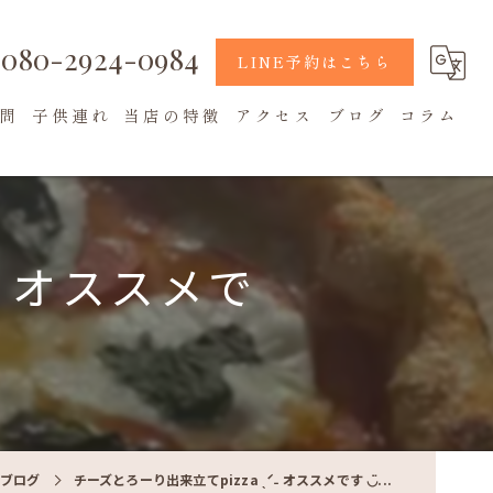
080-2924-0984
LINE予約はこちら
問
子供連れ
当店の特徴
アクセス
ブログ
コラム
地元食材
カフェ
˗ オススメで
テラス席
ブログ
チーズとろーり出来立てpizza ˎˊ˗ オススメです ◡̈...