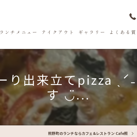
ランチメニュー
テイクアウト
ギャラリー
よくある質
り出来立てpizza ˎˊ
す ◡̈...
熊野町のランチならカフェ&レストラン Cafe照