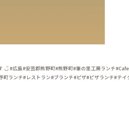
メです ◡̈ #広島#安芸郡熊野町#熊野町#筆の里工房ランチ#C
野町ランチ#レストラン#ブランチ#ピザ#ピザランチ#テイ