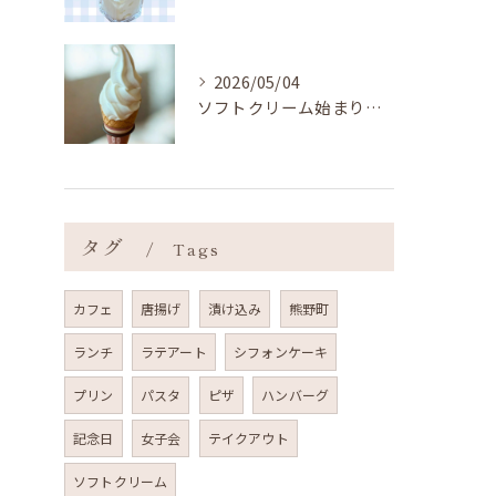
2026/05/04
ソフトクリーム始まりました ˎˊ˗
タグ
Tags
カフェ
唐揚げ
漬け込み
熊野町
ランチ
ラテアート
シフォンケーキ
プリン
パスタ
ピザ
ハンバーグ
記念日
女子会
テイクアウト
ソフトクリーム