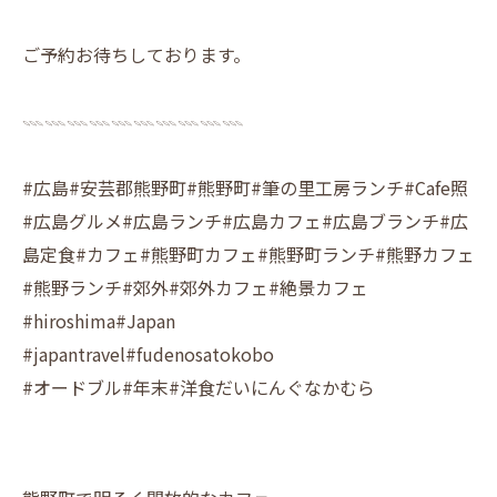
ご予約お待ちしております。
𓇠𓇠𓇠𓇠𓇠𓇠𓇠𓇠𓇠𓇠
#広島#安芸郡熊野町#熊野町#筆の里工房ランチ#Cafe照
#広島グルメ#広島ランチ#広島カフェ#広島ブランチ#広
島定食#カフェ#熊野町カフェ#熊野町ランチ#熊野カフェ
#熊野ランチ#郊外#郊外カフェ#絶景カフェ
#hiroshima#Japan
#japantravel#fudenosatokobo
#オードブル#年末#洋食だいにんぐなかむら