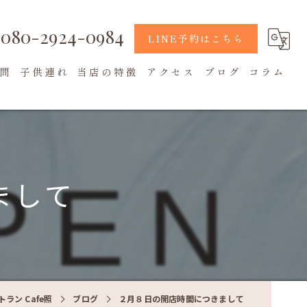
080-2924-0984
LINE予約はこちら
問
子供連れ
当店の特徴
アクセス
ブログ
コラム
地元食材
カフェ
テラス席
まして
ラン Cafe照
ブログ
２月８日の開店時間につきまして