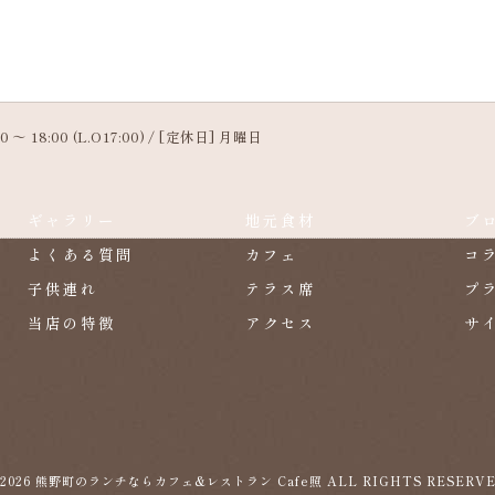
 ～ 18:00 (L.O17:00) / [定休日] 月曜日
ギャラリー
地元食材
ブ
よくある質問
カフェ
コ
子供連れ
テラス席
プ
当店の特徴
アクセス
サ
 2026 熊野町のランチならカフェ&レストラン Cafe照 ALL RIGHTS RESERVE