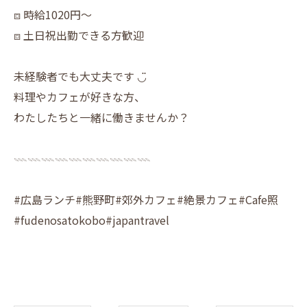
⧈ 時給1020円〜
⧈ 土日祝出勤できる方歓迎
未経験者でも大丈夫です ◡̈
料理やカフェが好きな方、
わたしたちと一緒に働きませんか？
𓇠𓇠𓇠𓇠𓇠𓇠𓇠𓇠𓇠𓇠
#広島ランチ#熊野町#郊外カフェ#絶景カフェ#Cafe照
#fudenosatokobo#japantravel