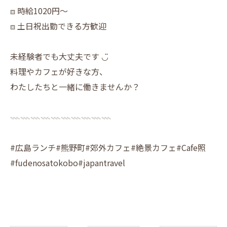
⧈ 時給1020円〜
⧈ 土日祝出勤できる方歓迎
未経験者でも大丈夫です ◡̈
料理やカフェが好きな方、
わたしたちと一緒に働きませんか？
𓇠𓇠𓇠𓇠𓇠𓇠𓇠𓇠𓇠𓇠
#広島ランチ#熊野町#郊外カフェ#絶景カフェ#Cafe照
#fudenosatokobo#japantravel