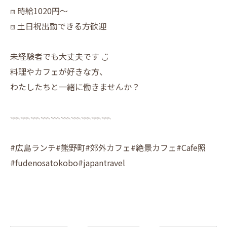
⧈ 時給1020円〜
⧈ 土日祝出勤できる方歓迎
未経験者でも大丈夫です ◡̈
料理やカフェが好きな方、
わたしたちと一緒に働きませんか？
𓇠𓇠𓇠𓇠𓇠𓇠𓇠𓇠𓇠𓇠
#広島ランチ#熊野町#郊外カフェ#絶景カフェ#Cafe照
#fudenosatokobo#japantravel