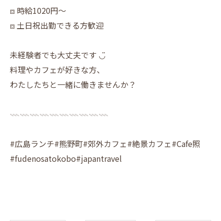
⧈ 時給1020円〜
⧈ 土日祝出勤できる方歓迎
未経験者でも大丈夫です ◡̈
料理やカフェが好きな方、
わたしたちと一緒に働きませんか？
𓇠𓇠𓇠𓇠𓇠𓇠𓇠𓇠𓇠𓇠
#広島ランチ#熊野町#郊外カフェ#絶景カフェ#Cafe照
#fudenosatokobo#japantravel