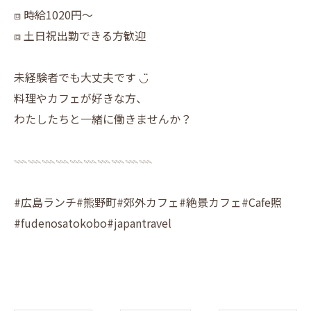
⧈ 時給1020円〜
⧈ 土日祝出勤できる方歓迎
未経験者でも大丈夫です ◡̈
料理やカフェが好きな方、
わたしたちと一緒に働きませんか？
𓇠𓇠𓇠𓇠𓇠𓇠𓇠𓇠𓇠𓇠
#広島ランチ#熊野町#郊外カフェ#絶景カフェ#Cafe照
#fudenosatokobo#japantravel