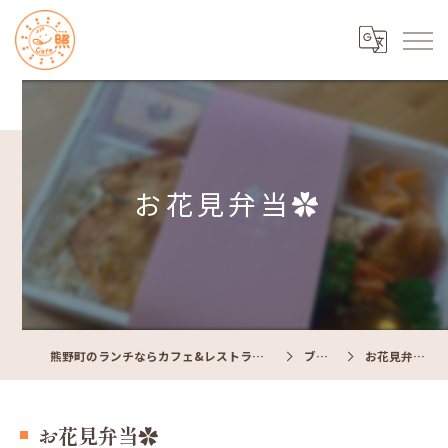
お花見弁当✿
熊野町のランチならカフェ&レストラン Cafe照
ブログ
お花見弁当✿
お花見弁当✿