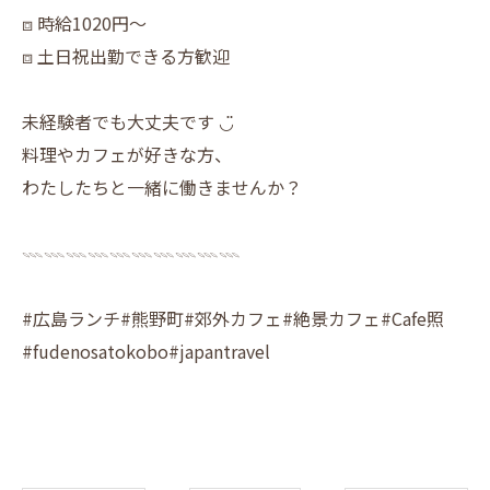
⧈ 時給1020円〜
⧈ 土日祝出勤できる方歓迎
未経験者でも大丈夫です ◡̈
料理やカフェが好きな方、
わたしたちと一緒に働きませんか？
𓇠𓇠𓇠𓇠𓇠𓇠𓇠𓇠𓇠𓇠
#広島ランチ#熊野町#郊外カフェ#絶景カフェ#Cafe照
#fudenosatokobo#japantravel