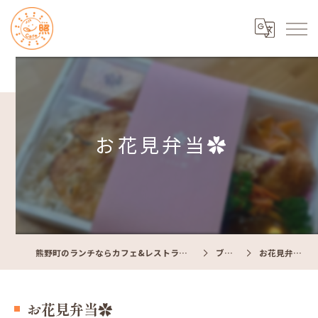
お花見弁当✿
熊野町のランチならカフェ&レストラン Cafe照
ブログ
お花見弁当✿
お花見弁当✿