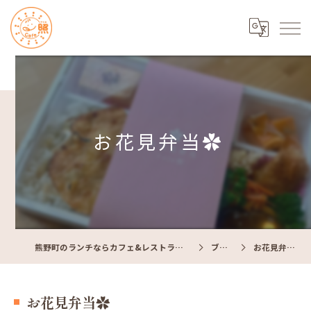
お花見弁当✿
熊野町のランチならカフェ&レストラン Cafe照
ブログ
お花見弁当✿
お花見弁当✿