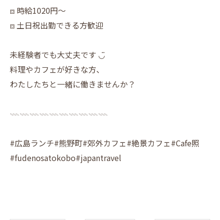
⧈ 時給1020円〜
⧈ 土日祝出勤できる方歓迎
未経験者でも大丈夫です ◡̈
料理やカフェが好きな方、
わたしたちと一緒に働きませんか？
𓇠𓇠𓇠𓇠𓇠𓇠𓇠𓇠𓇠𓇠
#広島ランチ#熊野町#郊外カフェ#絶景カフェ#Cafe照
#fudenosatokobo#japantravel