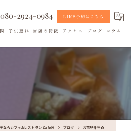
080-2924-0984
LINE予約はこちら
問
子供連れ
当店の特徴
アクセス
ブログ
コラム
地元食材
カフェ
テラス席
チならカフェ&レストラン Cafe照
ブログ
お花見弁当✿