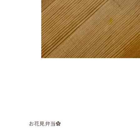
お花見弁当✿