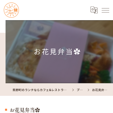
お花見弁当✿
熊野町のランチならカフェ&レストラン Cafe照
ブログ
お花見弁当✿
お花見弁当✿