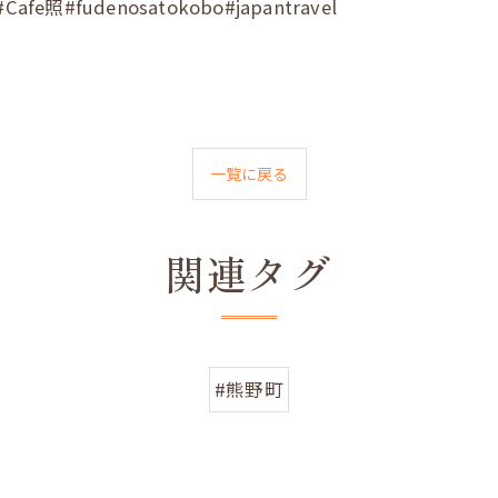
fudenosatokobo#japantravel
一覧に戻る
関連タグ
#熊野町