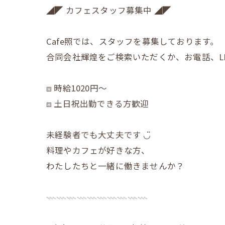
◢◤ カフェスタッフ募集中 ◢◤
Cafe照では、スタッフを募集しております。
合同会社輝煌をご検索いただくか、お電話、L
⧈ 時給1020円〜
⧈ 土日祝出勤できる方歓迎
未経験者でも大丈夫です ◡̈
料理やカフェが好きな方、
わたしたちと一緒に働きませんか？
𓇠𓇠𓇠𓇠𓇠𓇠𓇠𓇠𓇠𓇠