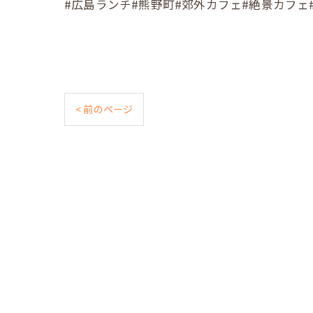
#広島ランチ#熊野町#郊外カフェ#絶景カフェ#Cafe照#
< 前のページ