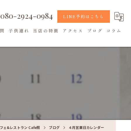
080-2924-0984
LINE予約はこちら
問
子供連れ
当店の特徴
アクセス
ブログ
コラム
地元食材
カフェ
テラス席
ェ&レストラン Cafe照
ブログ
４月営業日カレンダー