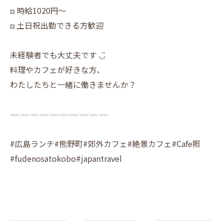
⧈ 時給1020円〜
⧈ 土日祝出勤できる方歓迎
未経験者でも大丈夫です ◡̈
料理やカフェが好きな方、
わたしたちと一緒に働きませんか？
𓇠𓇠𓇠𓇠𓇠𓇠𓇠𓇠𓇠𓇠
#広島ランチ#熊野町#郊外カフェ#絶景カフェ#Cafe照
#fudenosatokobo#japantravel