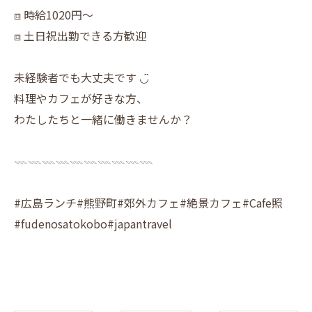
⧈ 時給1020円〜
⧈ 土日祝出勤できる方歓迎
未経験者でも大丈夫です ◡̈
料理やカフェが好きな方、
わたしたちと一緒に働きませんか？
𓇠𓇠𓇠𓇠𓇠𓇠𓇠𓇠𓇠𓇠
#広島ランチ#熊野町#郊外カフェ#絶景カフェ#Cafe照
#fudenosatokobo#japantravel