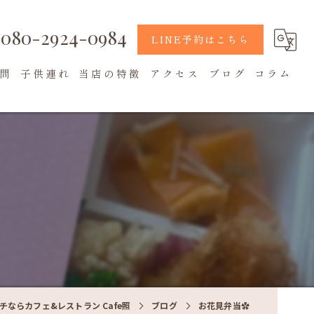
080-2924-0984
LINE予約はこちら
問
子供連れ
当店の特徴
アクセス
ブログ
コラム
地元食材
カフェ
テラス席
チならカフェ&レストラン Cafe照
ブログ
お花見弁当✿