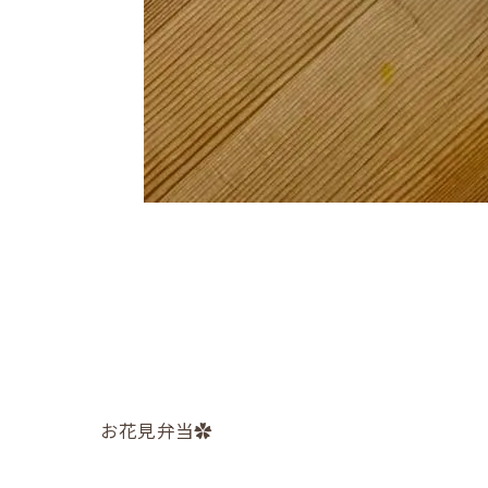
お花見弁当✿