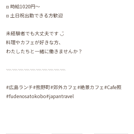
⧈ 時給1020円〜
⧈ 土日祝出勤できる方歓迎
未経験者でも大丈夫です ◡̈
料理やカフェが好きな方、
わたしたちと一緒に働きませんか？
𓇠𓇠𓇠𓇠𓇠𓇠𓇠𓇠𓇠𓇠
#広島ランチ#熊野町#郊外カフェ#絶景カフェ#Cafe照
#fudenosatokobo#japantravel