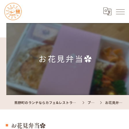
お花見弁当✿
熊野町のランチならカフェ&レストラン Cafe照
ブログ
お花見弁当✿
お花見弁当✿