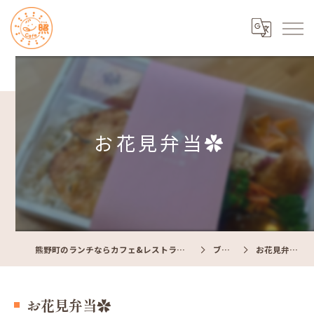
お花見弁当✿
熊野町のランチならカフェ&レストラン Cafe照
ブログ
お花見弁当✿
お花見弁当✿