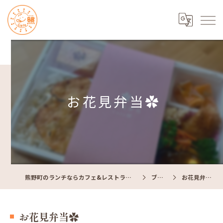
お花見弁当✿
熊野町のランチならカフェ&レストラン Cafe照
ブログ
お花見弁当✿
お花見弁当✿