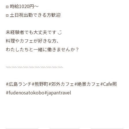
⧈ 時給1020円〜
⧈ 土日祝出勤できる方歓迎
未経験者でも大丈夫です ◡̈
料理やカフェが好きな方、
わたしたちと一緒に働きませんか？
𓇠𓇠𓇠𓇠𓇠𓇠𓇠𓇠𓇠𓇠
#広島ランチ#熊野町#郊外カフェ#絶景カフェ#Cafe照
#fudenosatokobo#japantravel