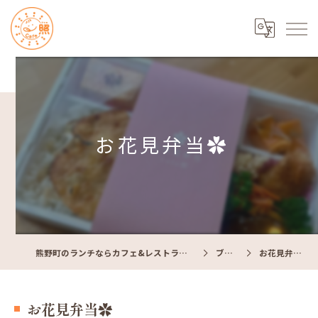
お花見弁当✿
熊野町のランチならカフェ&レストラン Cafe照
ブログ
お花見弁当✿
お花見弁当✿