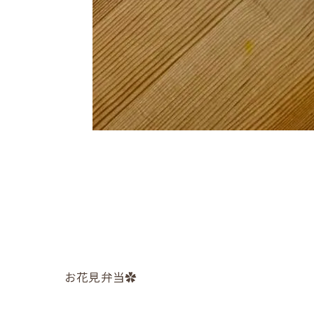
お花見弁当✿