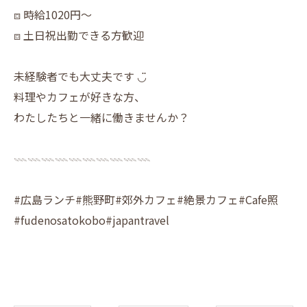
⧈ 時給1020円〜
⧈ 土日祝出勤できる方歓迎
未経験者でも大丈夫です ◡̈
料理やカフェが好きな方、
わたしたちと一緒に働きませんか？
𓇠𓇠𓇠𓇠𓇠𓇠𓇠𓇠𓇠𓇠
#広島ランチ#熊野町#郊外カフェ#絶景カフェ#Cafe照
#fudenosatokobo#japantravel