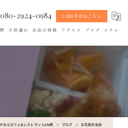
080-2924-0984
LINE予約はこちら
問
子供連れ
当店の特徴
アクセス
ブログ
コラム
地元食材
カフェ
テラス席
チならカフェ&レストラン Cafe照
ブログ
お花見弁当✿