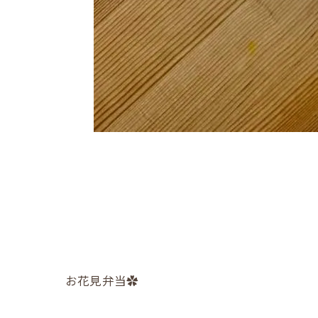
お花見弁当✿