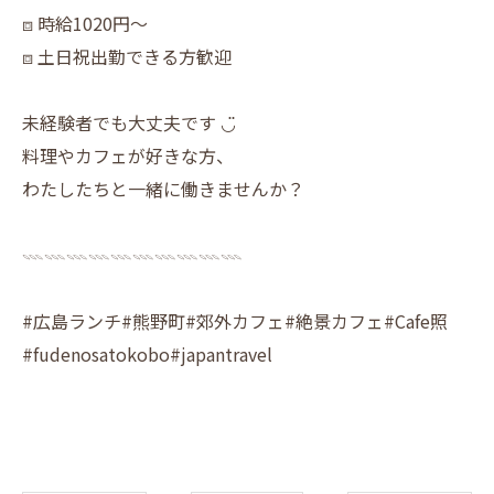
⧈ 時給1020円〜
⧈ 土日祝出勤できる方歓迎
未経験者でも大丈夫です ◡̈
料理やカフェが好きな方、
わたしたちと一緒に働きませんか？
𓇠𓇠𓇠𓇠𓇠𓇠𓇠𓇠𓇠𓇠
#広島ランチ#熊野町#郊外カフェ#絶景カフェ#Cafe照
#fudenosatokobo#japantravel