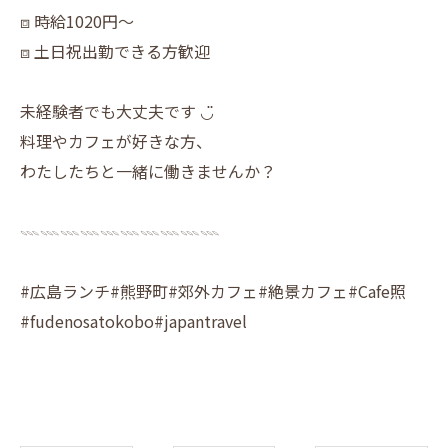
⧈ 時給1020円〜
⧈ 土日祝出勤できる方歓迎
未経験者でも大丈夫です ◡̈
料理やカフェが好きな方、
わたしたちと一緒に働きませんか？
𓇠𓇠𓇠𓇠𓇠𓇠𓇠𓇠𓇠𓇠
#広島ランチ#熊野町#郊外カフェ#絶景カフェ#Cafe照
#fudenosatokobo#japantravel