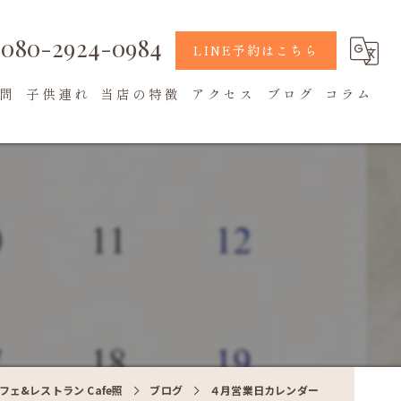
080-2924-0984
LINE予約はこちら
問
子供連れ
当店の特徴
アクセス
ブログ
コラム
地元食材
カフェ
テラス席
ェ&レストラン Cafe照
ブログ
４月営業日カレンダー