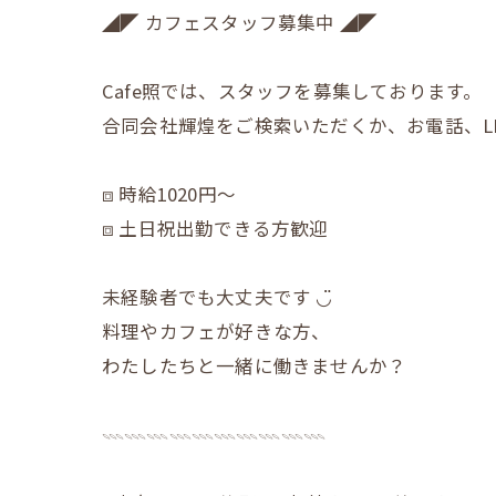
◢◤ カフェスタッフ募集中 ◢◤
Cafe照では、スタッフを募集しております。
合同会社輝煌をご検索いただくか、お電話、L
⧈ 時給1020円〜
⧈ 土日祝出勤できる方歓迎
未経験者でも大丈夫です ◡̈
料理やカフェが好きな方、
わたしたちと一緒に働きませんか？
𓇠𓇠𓇠𓇠𓇠𓇠𓇠𓇠𓇠𓇠