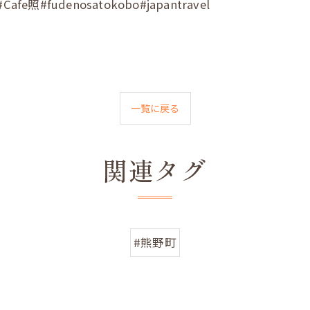
fudenosatokobo#japantravel
一覧に戻る
関連タグ
#熊野町