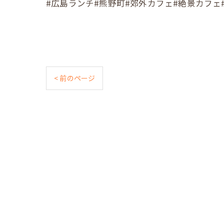
#広島ランチ#熊野町#郊外カフェ#絶景カフェ#Cafe照#
< 前のページ