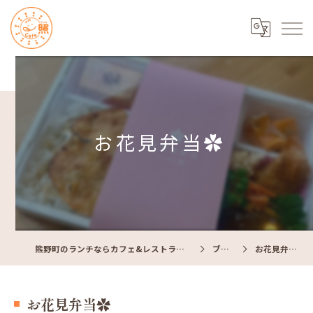
お花見弁当✿
熊野町のランチならカフェ&レストラン Cafe照
ブログ
お花見弁当✿
お花見弁当✿