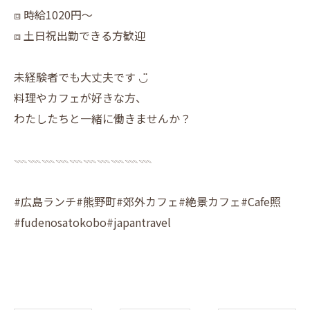
⧈ 時給1020円〜
⧈ 土日祝出勤できる方歓迎
未経験者でも大丈夫です ◡̈
料理やカフェが好きな方、
わたしたちと一緒に働きませんか？
𓇠𓇠𓇠𓇠𓇠𓇠𓇠𓇠𓇠𓇠
#広島ランチ#熊野町#郊外カフェ#絶景カフェ#Cafe照
#fudenosatokobo#japantravel