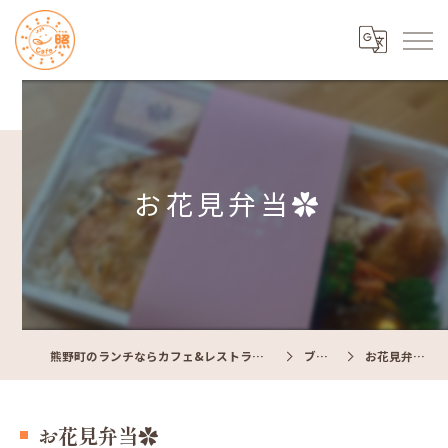
お花見弁当✿
熊野町のランチならカフェ&レストラン Cafe照
ブログ
お花見弁当✿
お花見弁当✿