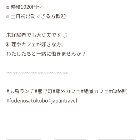
⧈ 時給1020円〜
⧈ 土日祝出勤できる方歓迎
未経験者でも大丈夫です ◡̈
料理やカフェが好きな方、
わたしたちと一緒に働きませんか？
𓇠𓇠𓇠𓇠𓇠𓇠𓇠𓇠𓇠𓇠
#広島ランチ#熊野町#郊外カフェ#絶景カフェ#Cafe照
#fudenosatokobo#japantravel