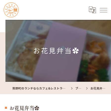
お花見弁当✿
熊野町のランチならカフェ&レストラン Cafe照
ブログ
お花見弁当✿
お花見弁当✿