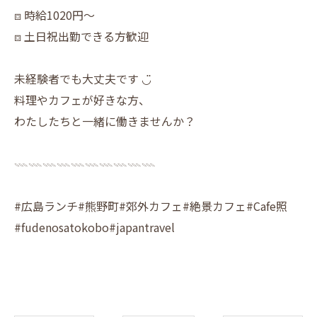
⧈ 時給1020円〜
⧈ 土日祝出勤できる方歓迎
未経験者でも大丈夫です ◡̈
料理やカフェが好きな方、
わたしたちと一緒に働きませんか？
𓇠𓇠𓇠𓇠𓇠𓇠𓇠𓇠𓇠𓇠
#広島ランチ#熊野町#郊外カフェ#絶景カフェ#Cafe照
#fudenosatokobo#japantravel