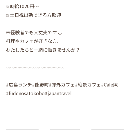
⧈ 時給1020円〜
⧈ 土日祝出勤できる方歓迎
未経験者でも大丈夫です ◡̈
料理やカフェが好きな方、
わたしたちと一緒に働きませんか？
𓇠𓇠𓇠𓇠𓇠𓇠𓇠𓇠𓇠𓇠
#広島ランチ#熊野町#郊外カフェ#絶景カフェ#Cafe照
#fudenosatokobo#japantravel