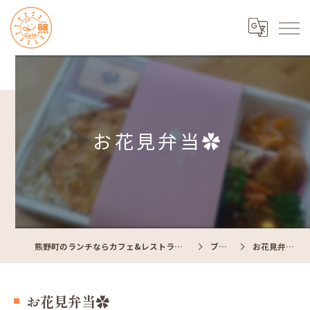
お花見弁当✿
熊野町のランチならカフェ&レストラン Cafe照
ブログ
お花見弁当✿
お花見弁当✿