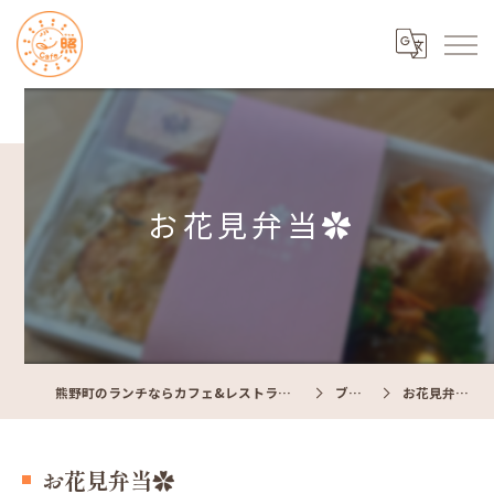
お花見弁当✿
熊野町のランチならカフェ&レストラン Cafe照
ブログ
お花見弁当✿
お花見弁当✿