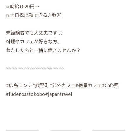
⧈ 時給1020円〜
⧈ 土日祝出勤できる方歓迎
未経験者でも大丈夫です ◡̈
料理やカフェが好きな方、
わたしたちと一緒に働きませんか？
𓇠𓇠𓇠𓇠𓇠𓇠𓇠𓇠𓇠𓇠
#広島ランチ#熊野町#郊外カフェ#絶景カフェ#Cafe照
#fudenosatokobo#japantravel