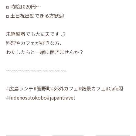
⧈ 時給1020円〜
⧈ 土日祝出勤できる方歓迎
未経験者でも大丈夫です ◡̈
料理やカフェが好きな方、
わたしたちと一緒に働きませんか？
𓇠𓇠𓇠𓇠𓇠𓇠𓇠𓇠𓇠𓇠
#広島ランチ#熊野町#郊外カフェ#絶景カフェ#Cafe照
#fudenosatokobo#japantravel