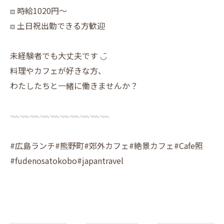
⧈ 時給1020円〜
⧈ 土日祝出勤できる方歓迎
未経験者でも大丈夫です ◡̈
料理やカフェが好きな方、
わたしたちと一緒に働きませんか？
𓇠𓇠𓇠𓇠𓇠𓇠𓇠𓇠𓇠𓇠
#広島ランチ#熊野町#郊外カフェ#絶景カフェ#Cafe照
#fudenosatokobo#japantravel