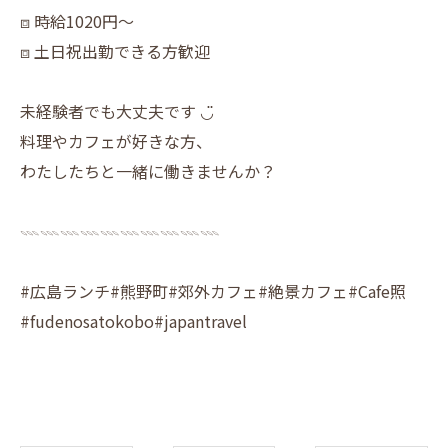
⧈ 時給1020円〜
⧈ 土日祝出勤できる方歓迎
未経験者でも大丈夫です ◡̈
料理やカフェが好きな方、
わたしたちと一緒に働きませんか？
𓇠𓇠𓇠𓇠𓇠𓇠𓇠𓇠𓇠𓇠
#広島ランチ#熊野町#郊外カフェ#絶景カフェ#Cafe照
#fudenosatokobo#japantravel