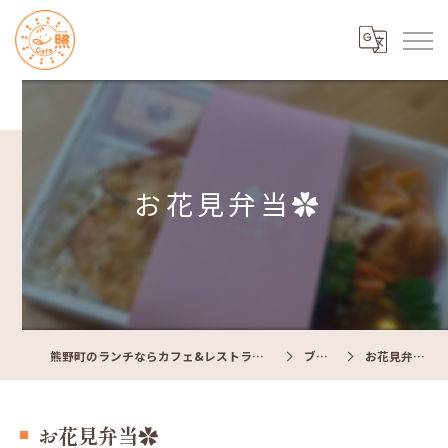
お花見弁当✿
熊野町のランチならカフェ&レストラン Cafe照
ブログ
お花見弁当✿
お花見弁当✿