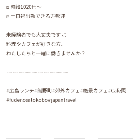
⧈ 時給1020円〜
⧈ 土日祝出勤できる方歓迎
未経験者でも大丈夫です ◡̈
料理やカフェが好きな方、
わたしたちと一緒に働きませんか？
𓇠𓇠𓇠𓇠𓇠𓇠𓇠𓇠𓇠𓇠
#広島ランチ#熊野町#郊外カフェ#絶景カフェ#Cafe照
#fudenosatokobo#japantravel