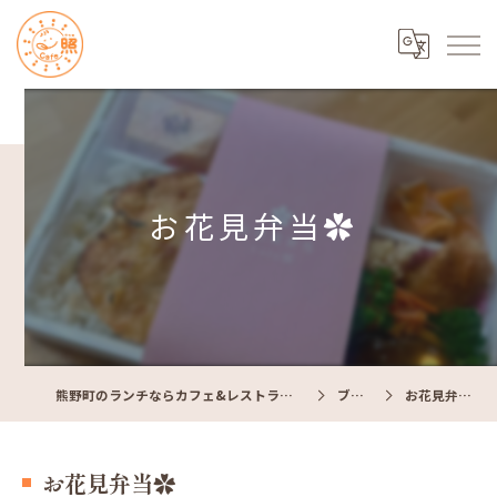
お花見弁当✿
熊野町のランチならカフェ&レストラン Cafe照
ブログ
お花見弁当✿
お花見弁当✿